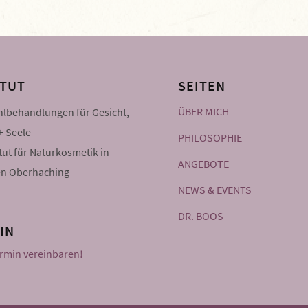
ITUT
SEITEN
ÜBER MICH
lbehandlungen für Gesicht,
+ Seele
PHILOSOPHIE
itut für Naturkosmetik in
ANGEBOTE
n Oberhaching
NEWS & EVENTS
DR. BOOS
IN
ermin vereinbaren!