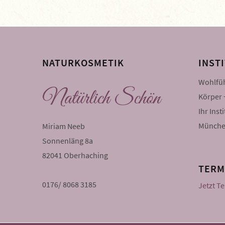
NATURKOSMETIK
INST
Wohlfüh
Körper 
Ihr Inst
Münche
Miriam Neeb
Sonnenläng 8a
82041 Oberhaching
TERM
0176/ 8068 3185
Jetzt T